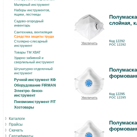
Малярный инструмент
Наборы инструментов,
ящики, лестницы
Полумаска
Садово-огородный
слойная, к
инвентарь
Сантехника, вентиляция
Средства защиты труда
Код 12292
Столярно-слесарный
Увеличить
РОС 12292
инструмент
Товары ТМ ХВАТ
Ударно-забивной и
сверлильный инструмент
Штукатурно-отделочный
Полумаска
инструмент
формованна
Ручной инструмент КФ
Оборудование FIRMAN
Электро- бензо-
Код 12295
инструмент
Увеличить
РОС 12295
Пневмоинструмент FIT
Хозтовары
Каталоги
Полумаска
Прайсы
формованна
Скачать
Сертификаты