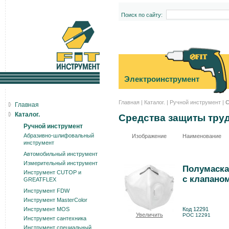
Поиск по сайту:
Электроинструмент
Главная
|
Каталог.
|
Ручной инструмент
|
С
Главная
Каталог.
Средства защиты тру
Ручной инструмент
Абразивно-шлифовальный
Изображение
Наименование
инструмент
Автомобильный инструмент
Измерительный инструмент
Полумаска
Инструмент CUTOP и
с клапаном
GREATFLEX
Инструмент FDW
Инструмент MasterColor
Инструмент MOS
Код 12291
Увеличить
РОС 12291
Инструмент сантехника
Инструмент специальный