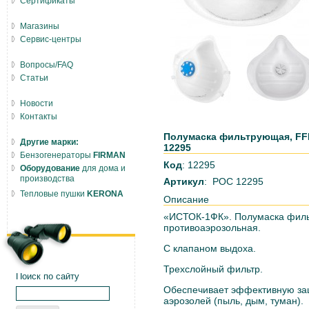
Сертификаты
Магазины
Сервис-центры
Вопросы/FAQ
Статьи
Новости
Контакты
Полумаска фильтрующая, FFP
Другие марки:
12295
Бензогенераторы
FIRMAN
Код
: 12295
Оборудование
для дома и
производства
Артикул
: РОС 12295
Тепловые пушки
KERONA
Описание
«ИСТОК-1ФК». Полумаска фил
противоаэрозольная.
С клапаном выдоха.
Трехслойный фильтр.
Поиск по сайту
Обеспечивает эффективную защ
аэрозолей (пыль, дым, туман).