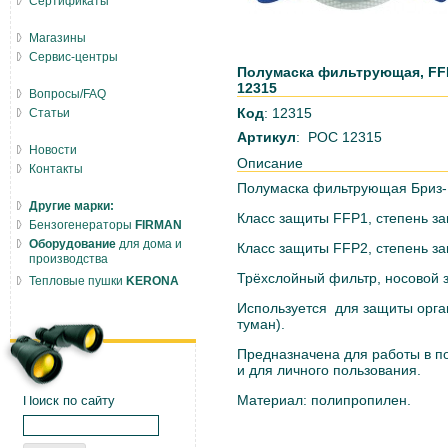
Сертификаты
Магазины
Сервис-центры
Полумаска фильтрующая, FFP1
12315
Вопросы/FAQ
Код
: 12315
Статьи
Артикул
: РОС 12315
Новости
Описание
Контакты
Полумаска фильтрующая Бриз-1
Другие марки:
Класс защиты FFP1, степень за
Бензогенераторы
FIRMAN
Оборудование
для дома и
Класс защиты FFP2, степень за
производства
Трёхслойный фильтр, носовой 
Тепловые пушки
KERONA
Используется для защиты орга
туман).
Предназначена для работы в п
и для личного пользования.
Материал: полипропилен.
Поиск по сайту