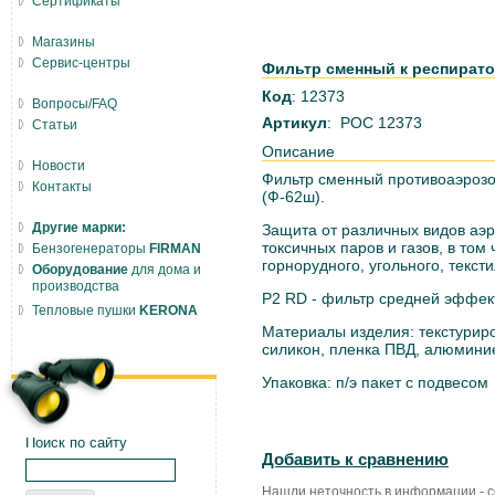
Сертификаты
Магазины
Сервис-центры
Фильтр сменный к респиратор
Код
: 12373
Вопросы/FAQ
Артикул
: РОС 12373
Статьи
Описание
Новости
Фильтр сменный противоаэрозо
Контакты
(Ф-62ш).
Другие марки:
Защита от различных видов аэр
токсичных паров и газов, в том
Бензогенераторы
FIRMAN
горнорудного, угольного, текст
Оборудование
для дома и
производства
Р2 RD - фильтр средней эффек
Тепловые пушки
KERONA
Материалы изделия: текстуриро
силикон, пленка ПВД, алюмини
Упаковка: п/э пакет с подвесом
Поиск по сайту
Добавить к сравнению
Нашли неточность в информации - 