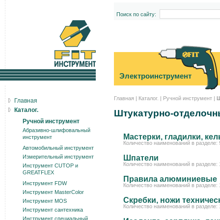
Поиск по сайту:
Электроинструмент
Главная
|
Каталог.
|
Ручной инструмент
|
Ш
Главная
Каталог.
Штукатурно-отделочн
Ручной инструмент
Абразивно-шлифовальный
Мастерки, гладилки, кел
инструмент
Количество наименований в разделе: 
Автомобильный инструмент
Измерительный инструмент
Шпатели
Количество наименований в разделе: 
Инструмент CUTOP и
GREATFLEX
Правила алюминиевые
Инструмент FDW
Количество наименований в разделе: 
Инструмент MasterColor
Скребки, ножи техничес
Инструмент MOS
Количество наименований в разделе: 
Инструмент сантехника
Инструмент специальный