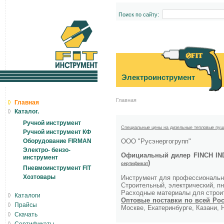
Поиск по сайту:
Электроинструмент
Главная
Главная
Каталог.
Ручной инструмент
С
пециальные цены на дизельные тепловые пу
Ручной инструмент КФ
ООО "Русэнергогрупп"
Оборудование FIRMAN
Электро- бензо-
Официальный дилер FINCH IN
инструмент
)
сертификат
Пневмоинструмент FIT
Хозтовары
Инструмент для профессионально
Строительный, электрический, п
Расходные материалы для строи
Каталоги
Оптовые поставки по всей Ро
Прайсы
Москве, Екатеринбурге, Казани, 
Скачать