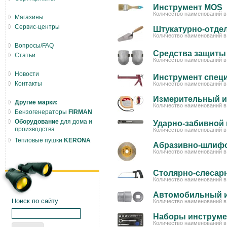
Инструмент MOS
Количество наименований в 
Магазины
Сервис-центры
Штукатурно-отде
Количество наименований в 
Вопросы/FAQ
Средства защиты
Статьи
Количество наименований в 
Новости
Инструмент спец
Контакты
Количество наименований в 
Измерительный и
Другие марки:
Количество наименований в 
Бензогенераторы
FIRMAN
Оборудование
для дома и
Ударно-забивной
производства
Количество наименований в 
Тепловые пушки
KERONA
Абразивно-шлиф
Количество наименований в 
Столярно-слесар
Количество наименований в 
Автомобильный 
Поиск по сайту
Количество наименований в 
Наборы инструме
Количество наименований в 