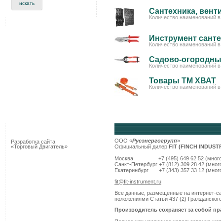
Сантехника, вент
Количество наименований в 
Инструмент сант
Количество наименований в 
Садово-огородны
Количество наименований в 
Товары ТМ ХВАТ
Количество наименований в 
ООО «
Русэнергогрупп
»
Разработка сайта
«Торговый Двигатель»
Официальный дилер
FIT (
FINCH INDUST
Москва +7 (495) 649 62 52 (многок
Санкт-Петербург +7 (812) 309 28 42 (мно
Екатеринбург +7 (343) 357 33 12 (мног
fit@fit-instrument.ru
Все данные, размещенные на интернет-са
положениями Статьи 437 (2) Гражданског
Производитель сохраняет за собой п