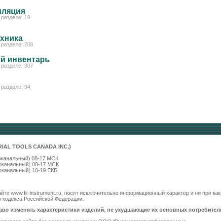
иляция
разделе: 19
ехника
разделе: 208
й инвентарь
разделе: 307
разделе: 94
RIAL TOOLS CANADA INC.)
анальный) 08-17 МСК
гоканальный) 08-17 МСК
оканальный) 10-19 ЕКБ
йте www.fit-instrument.ru, носят исключительно информационный характер и ни при к
о кодекса Российской Федерации.
раво изменять
характеристики изделий, не ухудшающие их основных потребител