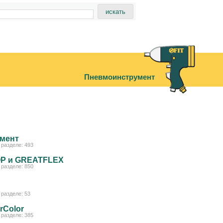
Пневмоинструмент
мент
разделе: 493
OP и GREATFLEX
разделе: 850
разделе: 53
rColor
разделе: 385