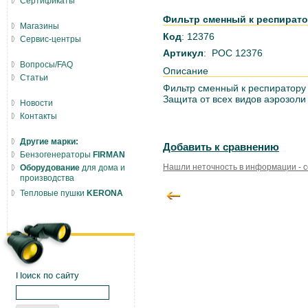
Сертификаты
Фильтр сменный к респирато
Магазины
Код
: 12376
Сервис-центры
Артикул
: РОС 12376
Вопросы/FAQ
Описание
Статьи
Фильтр сменный к респиратору
Защита от всех видов аэрозоли 
Новости
Контакты
Другие марки:
Добавить к сравнению
Бензогенераторы
FIRMAN
Нашли неточность в информации - 
Оборудование
для дома и
производства
Тепловые пушки
KERONA
Поиск по сайту