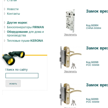
Статьи
Новости
Замок вре
Контакты
Другие марки:
Код 66984
Бензогенераторы
FIRMAN
CHINA 66984
Оборудование
для дома и
Увеличить
производства
Тепловые пушки
KERONA
Замок врез
Код 66998
РОС 66998
Поиск по сайту
Увеличить
Замок врез
Код 66999
РОС 66999