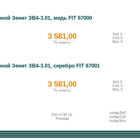
ной Зенит ЗВ4-3.01, медь FIT 67000
3 581,00
Екб.
0
Спб.
0
Мск.
0
По запросу
ной Зенит ЗВ4-3.01, серебро FIT 67001
3 581,00
Екб.
0
Спб.
0
Мск.
0
По запросу
склад Екб
Опт от 50 т.р.
склад Спб
Розница
склад Мск