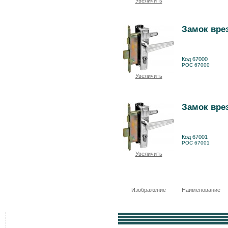
Увеличить
Замок врез
Код 67000
РОС 67000
Увеличить
Замок врез
Код 67001
РОС 67001
Увеличить
Изображение
Наименование