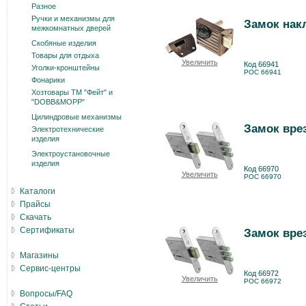
Разное
Ручки и механизмы для
Замок накл
межкомнатных дверей
Скобяные изделия
Товары для отдыха
Увеличить
Код 66941
Уголки-кронштейны
РОС 66941
Фонарики
Хозтовары ТМ "Фейт" и
"DOBB&MOPP"
Цилиндровые механизмы
Замок врез
Электротехнические
изделия
Электроустановочные
изделия
Код 66970
Увеличить
РОС 66970
Каталоги
Прайсы
Скачать
Сертификаты
Замок вре
Магазины
Сервис-центры
Код 66972
Увеличить
РОС 66972
Вопросы/FAQ