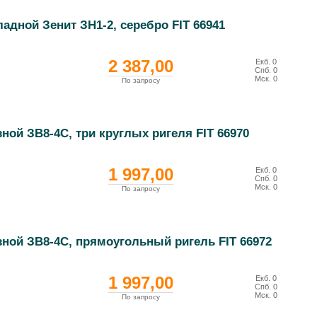
адной Зенит ЗН1-2, серебро FIT 66941
2 387,00
Екб.
0
Спб.
0
Мск.
0
По запросу
ной ЗВ8-4С, три круглых ригеля FIT 66970
1 997,00
Екб.
0
Спб.
0
Мск.
0
По запросу
зной ЗВ8-4С, прямоугольный ригель FIT 66972
1 997,00
Екб.
0
Спб.
0
Мск.
0
По запросу