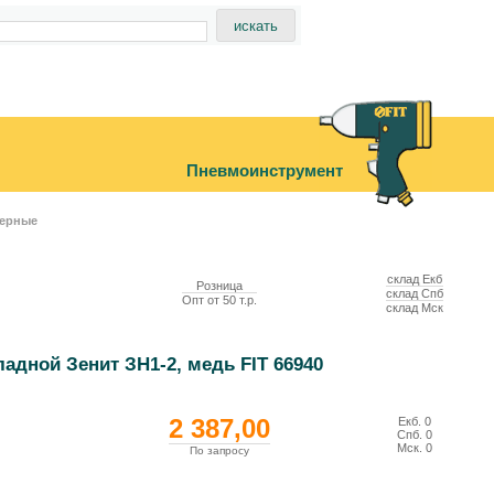
Пневмоинструмент
верные
склад Екб
Розница
склад Спб
Опт от 50 т.р.
склад Мск
адной Зенит ЗН1-2, медь FIT 66940
2 387,00
Екб.
0
Спб.
0
Мск.
0
По запросу