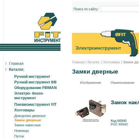
Поиск по сайту:
Электроинструмент
Главная
|
Каталог.
|
Хозтовары
|
Замки д
Главная
Каталог.
Замки дверные
Ручной инструмент
Ручной инструмент КФ
Изображение
Наименование
Оборудование FIRMAN
Электро- бензо-
инструмент
Замок накл
Пневмоинструмент FIT
Хозтовары
Доводчики дверные
Увеличить
Замки дверные
Код 66940
РОС 66940
Замки навесные
Ножницы
Петли