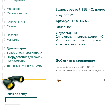
Сертификаты
Магазины
Замок врезной ЗВ8-4С, прямо
Сервис-центры
Код
: 66972
Артикул
: РОС 66972
Вопросы/FAQ
Статьи
Описание
4-сувальдный.
Новости
Для левых и правых дверей 40-
Контакты
Материал: инструментальная с
Упаковка: п/э пакет.
Другие марки:
Бензогенераторы
FIRMAN
Оборудование
для дома и
Добавить к сравнению
производства
Тепловые пушки
KERONA
Дата добавления 2010-01-11
Нашли неточность в информации - 
Поиск по сайту