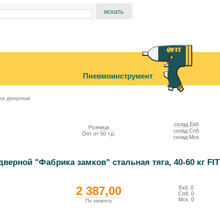
Пневмоинструмент
ки дверные
склад Екб
Розница
склад Спб
Опт от 50 т.р.
склад Мск
верной "Фабрика замков" стальная тяга, 40-60 кг FIT
2 387,00
Екб.
0
Спб.
0
Мск.
0
По запросу