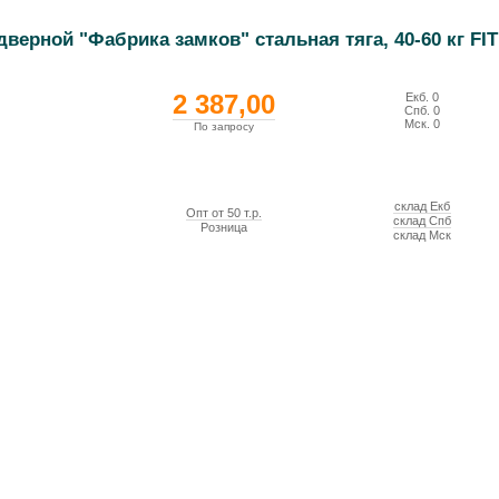
верной "Фабрика замков" стальная тяга, 40-60 кг FIT
2 387,00
Екб.
0
Спб.
0
Мск.
0
По запросу
склад Екб
Опт от 50 т.р.
склад Спб
Розница
склад Мск