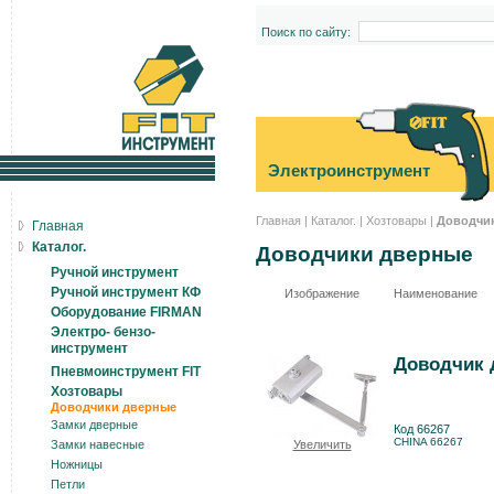
Поиск по сайту:
Электроинструмент
Главная
|
Каталог.
|
Хозтовары
|
Доводчи
Главная
Каталог.
Доводчики дверные
Ручной инструмент
Ручной инструмент КФ
Изображение
Наименование
Оборудование FIRMAN
Электро- бензо-
инструмент
Доводчик д
Пневмоинструмент FIT
Хозтовары
Доводчики дверные
Замки дверные
Код 66267
CHINA 66267
Замки навесные
Увеличить
Ножницы
Петли