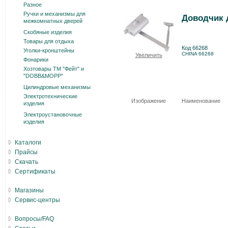
Разное
Ручки и механизмы для
Доводчик д
межкомнатных дверей
Скобяные изделия
Товары для отдыха
Код 66268
Уголки-кронштейны
CHINA 66268
Увеличить
Фонарики
Хозтовары ТМ "Фейт" и
"DOBB&MOPP"
Цилиндровые механизмы
Электротехнические
Изображение
Наименование
изделия
Электроустановочные
изделия
Каталоги
Прайсы
Скачать
Сертификаты
Магазины
Сервис-центры
Вопросы/FAQ