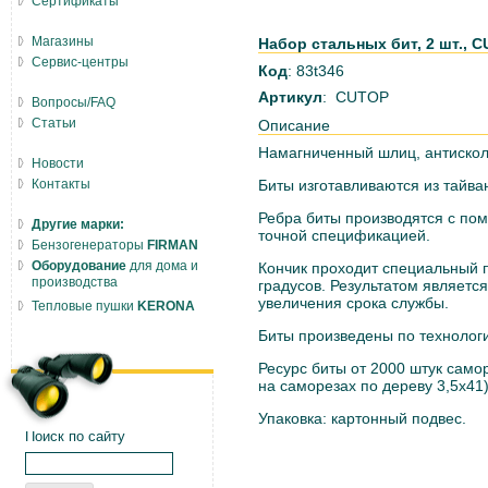
Сертификаты
Магазины
Набор стальных бит, 2 шт., C
Сервис-центры
Код
: 83t346
Артикул
: CUTOP
Вопросы/FAQ
Статьи
Описание
Намагниченный шлиц, антискол
Новости
Контакты
Биты изготавливаются из тайва
Ребра биты производятся с по
Другие марки:
точной спецификацией.
Бензогенераторы
FIRMAN
Оборудование
для дома и
Кончик проходит специальный п
производства
градусов. Результатом являетс
увеличения срока службы.
Тепловые пушки
KERONA
Биты произведены по технолог
Ресурс биты от 2000 штук само
на саморезах по дереву 3,5х41)
Упаковка: картонный подвес.
Поиск по сайту