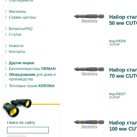
Сертификаты
Магазины
Набор стал
Сервис-центры
Увеличить
50 мм CUT
Вопросы/FAQ
Статьи
Код 83t326
CUTOP
Новости
Контакты
Другие марки:
Бензогенераторы
FIRMAN
Набор стал
Увеличить
Оборудование
для дома и
70 мм CUT
производства
Тепловые пушки
KERONA
Код 83t327
CUTOP
Набор стал
Поиск по сайту
Увеличить
100 мм CU