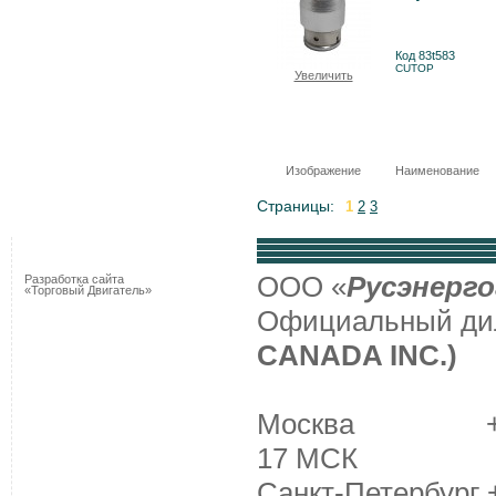
Код 83t583
CUTOP
Увеличить
Изображение
Наименование
Страницы:
1
2
3
ООО «
Русэнерго
Разработка сайта
«Торговый Двигатель»
Официальный д
CANADA INC.)
Москва +7 (495
17 МСК
Санкт-Петербург +