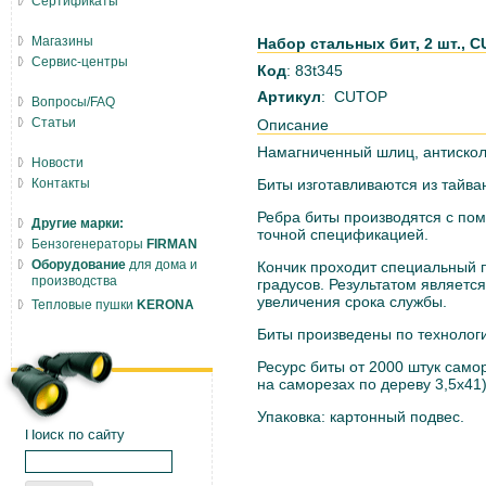
Сертификаты
Магазины
Набор стальных бит, 2 шт., C
Сервис-центры
Код
: 83t345
Артикул
: CUTOP
Вопросы/FAQ
Статьи
Описание
Намагниченный шлиц, антискол
Новости
Контакты
Биты изготавливаются из тайва
Ребра биты производятся с по
Другие марки:
точной спецификацией.
Бензогенераторы
FIRMAN
Оборудование
для дома и
Кончик проходит специальный п
производства
градусов. Результатом являетс
увеличения срока службы.
Тепловые пушки
KERONA
Биты произведены по технолог
Ресурс биты от 2000 штук само
на саморезах по дереву 3,5х41)
Упаковка: картонный подвес.
Поиск по сайту