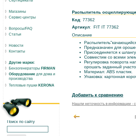
Сертификаты
Магазины
Распылитель осциллирующий,
Сервис-центры
Код
: 77362
Артикул
: FIT IT 77362
Вопросы/FAQ
Статьи
Описание
Распылитель"качающийся"
Новости
Предназначен для ороше
Контакты
Присоединяется к шлангу
Совместим со всеми эле
Регулировка поворота на
Другие марки:
орошать заданный участо
Бензогенераторы
FIRMAN
Материал: ABS пластик.
Оборудование
для дома и
Упаковка: картонная коро
производства
Тепловые пушки
KERONA
Добавить к сравнению
Нашли неточность в информации - 
Поиск по сайту