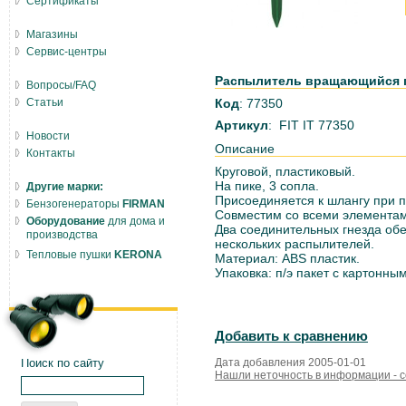
Сертификаты
Магазины
Сервис-центры
Распылитель вращающийся пл
Вопросы/FAQ
Статьи
Код
: 77350
Артикул
: FIT IT 77350
Новости
Описание
Контакты
Круговой, пластиковый.
На пике, 3 сопла.
Другие марки:
Присоединяется к шлангу при 
Бензогенераторы
FIRMAN
Совместим со всеми элементам
Оборудование
для дома и
Два соединительных гнезда обе
производства
нескольких распылителей.
Тепловые пушки
KERONA
Материал: ABS пластик.
Упаковка: п/э пакет с картонны
Добавить к сравнению
Поиск по сайту
Дата добавления 2005-01-01
Нашли неточность в информации - 