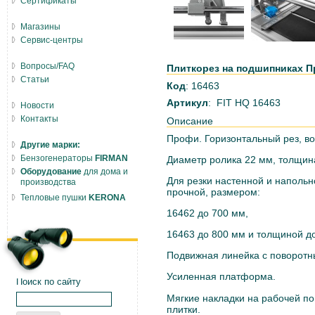
Сертификаты
Магазины
Сервис-центры
Вопросы/FAQ
Плиткорез на подшипниках Пр
Статьи
Код
: 16463
Артикул
: FIT HQ 16463
Новости
Контакты
Описание
Профи. Горизонтальный рез, во
Другие марки:
Бензогенераторы
FIRMAN
Диаметр ролика 22 мм, толщин
Оборудование
для дома и
Для резки настенной и напольн
производства
прочной, размером:
Тепловые пушки
KERONA
16462
до 700 мм,
16463 до 800 мм и толщиной д
Подвижная линейка с поворотн
Усиленная платформа.
Поиск по сайту
Мягкие накладки на рабочей п
плитки.