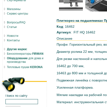
Сертификаты
Магазины
Сервис-центры
Плиткорез на подшипниках Пр
Вопросы/FAQ
Код
: 16462
Статьи
Артикул
: FIT HQ 16462
Новости
Описание
Контакты
Профи. Горизонтальный рез, во
Другие марки:
Диаметр ролика 22 мм, толщин
Бензогенераторы
FIRMAN
Оборудование
для дома и
Для резки настенной и напольн
производства
16462
до 700 мм,
Тепловые пушки
KERONA
16463 до 800 мм и толщиной д
Подвижная линейка с поворотн
Усиленная платформа.
Мягкие накладки на рабочей п
Поиск по сайту
Материал: инструментальная с