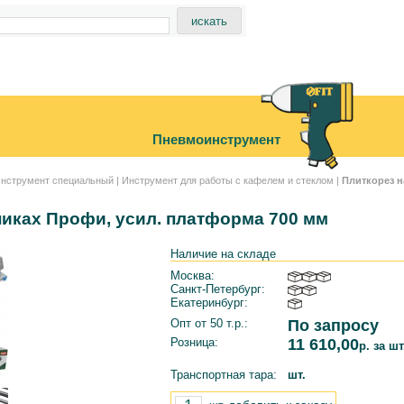
Пневмоинструмент
нструмент специальный
|
Инструмент для работы с кафелем и стеклом
|
Плиткорез 
иках Профи, усил. платформа 700 мм
Наличие на складе
Москва:
Санкт-Петербург:
Екатеринбург:
Опт от 50 т.р.:
По запросу
Розница:
11 610,00
р. за шт
Транспортная тара:
шт.