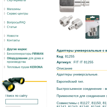
Сертификаты
Магазины
Сервис-центры
Вопросы/FAQ
Статьи
Новости
Контакты
Другие марки:
Адаптеры универсальные с вн
Бензогенераторы
FIRMAN
Код
: 81255
Оборудование
для дома и
производства
Артикул
: FIT IT 81255
Тепловые пушки
KERONA
Описание
Адаптеры универсальные.
Европейский тип.
Быстросъемное соединение - в
Поиск по сайту
Применяются для соединения 
Совместимы с 81127, 81150, 811
81242, 81243, 81245, 81246, 8