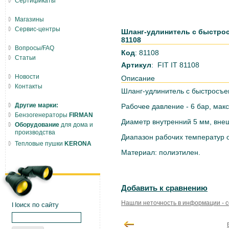
Сертификаты
Магазины
Сервис-центры
Шланг-удлинитель с быстрос
81108
Вопросы/FAQ
Код
: 81108
Статьи
Артикул
: FIT IT 81108
Новости
Описание
Контакты
Шланг-удлинитель с быстросъ
Другие марки:
Рабочее давление - 6 бар, мак
Бензогенераторы
FIRMAN
Диаметр внутренний 5 мм, вне
Оборудование
для дома и
производства
Диапазон рабочих температур о
Тепловые пушки
KERONA
Материал: полиэтилен.
Добавить к сравнению
Нашли неточность в информации - 
Поиск по сайту