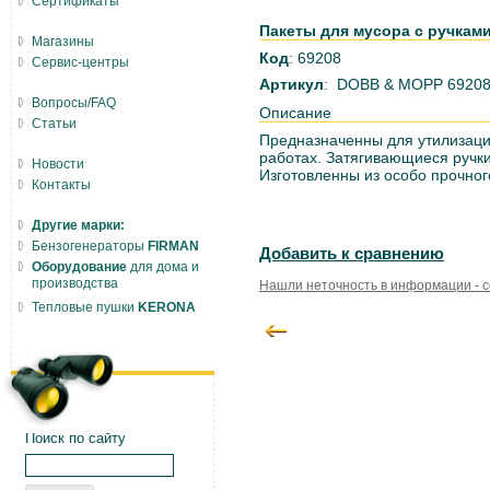
Сертификаты
Пакеты для мусора с ручками
Магазины
Код
: 69208
Сервис-центры
Артикул
: DOBB & MOPP 6920
Вопросы/FAQ
Описание
Статьи
Предназначенны для утилизаци
работах. Затягивающиеся ручк
Новости
Изготовленны из особо прочног
Контакты
Другие марки:
Бензогенераторы
FIRMAN
Добавить к сравнению
Оборудование
для дома и
производства
Нашли неточность в информации - 
Тепловые пушки
KERONA
Поиск по сайту