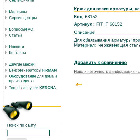
Сертификаты
Крюк для вязки арматуры, не
Магазины
Код
: 68152
Сервис-центры
Артикул
: FIT IT 68152
Вопросы/FAQ
Описание
Статьи
Для обвязывания арматуры при
Материал: нержавеющая сталь
Новости
Контакты
Добавить к сравнению
Другие марки:
Бензогенераторы
FIRMAN
Нашли неточность в информации - 
Оборудование
для дома и
производства
Тепловые пушки
KERONA
Поиск по сайту