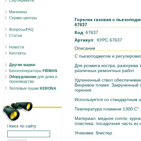
Сертификаты
Магазины
Сервис-центры
Горелка газовая с пьезопод
67637
Вопросы/FAQ
Код
: 67637
Статьи
Артикул
: КУРС 67637
Новости
Описание
Контакты
С пьезоподжигом и регулировк
Другие марки:
Для розжига костра, разогрева
различных ремонтных работ.
Бензогенераторы
FIRMAN
Оборудование
для дома и
Удлиненный ствол обеспечивае
производства
Вихревое пламя. Закрученный 
Тепловые пушки
KERONA
горения.
Используется со стандартным 
Температура пламени 1300 С°.
Материал: медное сопло; курок
пластика; посадочная часть из 
Поиск по сайту
Упаковка: блистер.