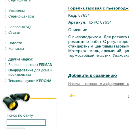
Сертификаты
Горелка газовая с пьезоподж
Магазины
Код
: 67634
Сервис-центры
Артикул
: КУРС 67634
Вопросы/FAQ
Описание
Статьи
С пьезоподжигом. Для розжига 
ремонтных работ. С регуляторо
Новости
стандартным цанговым газовым
Контакты
Материал: медь, алюминий, ци
термостойкий пластик. Упаковка
Другие марки:
Бензогенераторы
FIRMAN
Оборудование
для дома и
производства
Добавить к сравнению
Тепловые пушки
KERONA
Нашли неточность в информации - 
Поиск по сайту