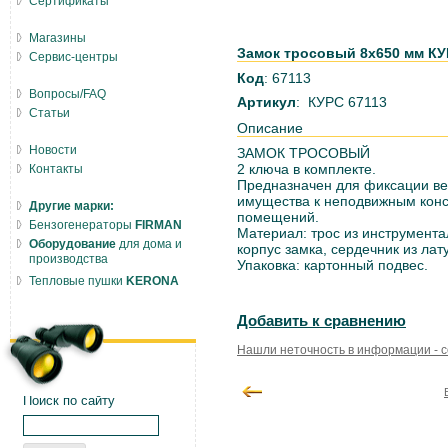
Сертификаты
Магазины
Замок тросовый 8х650 мм КУ
Сервис-центры
Код
: 67113
Вопросы/FAQ
Артикул
: КУРС 67113
Статьи
Описание
Новости
ЗАМОК ТРОСОВЫЙ
2 ключа в комплекте.
Контакты
Предназначен для фиксации вел
имущества к неподвижным конс
Другие марки:
помещений.
Бензогенераторы
FIRMAN
Материал: трос из инструмента
Оборудование
для дома и
корпус замка, сердечник из лат
производства
Упаковка: картонный подвес.
Тепловые пушки
KERONA
Добавить к сравнению
Нашли неточность в информации - 
Поиск по сайту