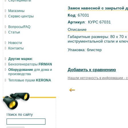
Сертификаты
Замок навесной с закрытой д
Магазины
Код
: 67031
Сервис-центры
Артикул
: КУРС 67031
Вопросы/FAQ
Описание
Статьи
Габаритные размеры: 80 х 70 х 
инструментальной стали и ключ
Новости
Контакты
Упаковка: блистер
Другие марки:
Бензогенераторы
FIRMAN
Добавить к сравнению
Оборудование
для дома и
производства
Нашли неточность в информации - 
Тепловые пушки
KERONA
Поиск по сайту