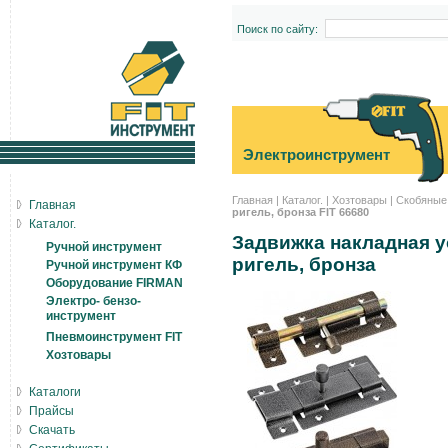
Поиск по сайту:
Электроинструмент
Главная
|
Каталог.
|
Хозтовары
|
Скобяные
Главная
ригель, бронза FIT 66680
Каталог.
Задвижка накладная у
Ручной инструмент
ригель, бронза
Ручной инструмент КФ
Оборудование FIRMAN
Электро- бензо-
инструмент
Пневмоинструмент FIT
Хозтовары
Каталоги
Прайсы
Скачать