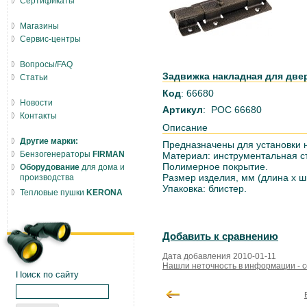
Сертификаты
Магазины
Сервис-центры
Вопросы/FAQ
Задвижка накладная для двер
Статьи
Код
: 66680
Новости
Артикул
: РОС 66680
Контакты
Описание
Другие марки:
Предназначены для установки 
Бензогенераторы
FIRMAN
Материал: инструментальная с
Полимерное покрытие.
Оборудование
для дома и
Размер изделия, мм (длина х ш
производства
Упаковка: блистер.
Тепловые пушки
KERONA
Добавить к сравнению
Дата добавления 2010-01-11
Нашли неточность в информации - 
Поиск по сайту