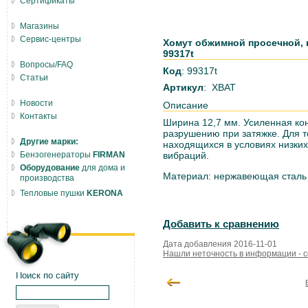
Сертификаты
Магазины
Сервис-центры
Хомут обжимной просечной, н
99317t
Вопросы/FAQ
Код
: 99317t
Статьи
Артикул
: ХВАТ
Новости
Описание
Контакты
Ширина 12,7 мм. Усиленная кон
разрушению при затяжке. Для т
Другие марки:
находящихся в условиях низких
Бензогенераторы
FIRMAN
вибраций.
Оборудование
для дома и
Материал: нержавеющая сталь
производства
Тепловые пушки
KERONA
Добавить к сравнению
Дата добавления 2016-11-01
Нашли неточность в информации - 
Поиск по сайту