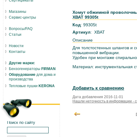
Сертификаты
Магазины
Хомут обжимной проволочный
ХВАТ 99305t
Сервис-центры
Код
: 99305t
Вопросы/FAQ
Артикул
: ХВАТ
Статьи
Описание
Новости
Для толстостенных шлангов и 
Контакты
повышенной вибрации.
Удобен при монтаже спиральн
Другие марки:
Материал: инструментальная с
Бензогенераторы
FIRMAN
Оборудование
для дома и
производства
Тепловые пушки
KERONA
Добавить к сравнению
Дата добавления 2016-11-01
Нашли неточность в информации - 
Поиск по сайту