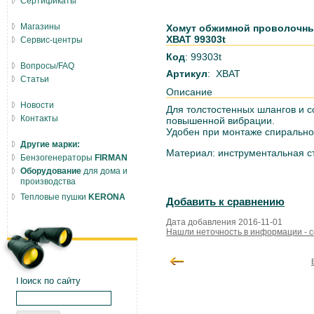
Сертификаты
Магазины
Хомут обжимной проволочный
ХВАТ 99303t
Сервис-центры
Код
: 99303t
Вопросы/FAQ
Артикул
: ХВАТ
Статьи
Описание
Новости
Для толстостенных шлангов и 
Контакты
повышенной вибрации.
Удобен при монтаже спиральн
Другие марки:
Материал: инструментальная с
Бензогенераторы
FIRMAN
Оборудование
для дома и
производства
Тепловые пушки
KERONA
Добавить к сравнению
Дата добавления 2016-11-01
Нашли неточность в информации - 
Поиск по сайту