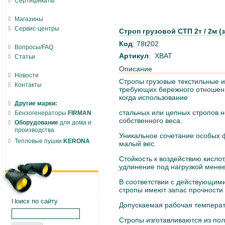
Сертификаты
Магазины
Сервис-центры
Строп грузовой СТП 2т / 2м (з
Код
: 78t202
Вопросы/FAQ
Артикул
: ХВАТ
Статьи
Описание
Новости
Стропы грузовые текстильные и
Контакты
требующих бережного отношения
когда использование
Другие марки:
стальных или цепных стропов 
Бензогенераторы
FIRMAN
собственного веса.
Оборудование
для дома и
производства
Уникальное сочетание особых фи
Тепловые пушки
KERONA
малый вес.
Стойкость к воздействию кислот
удлинение под нагрузкой мене
В соответствии с действующим
стропы имеют запас прочности 7
Поиск по сайту
Допускаемая рабочая температу
Стропы изготавливаются из по