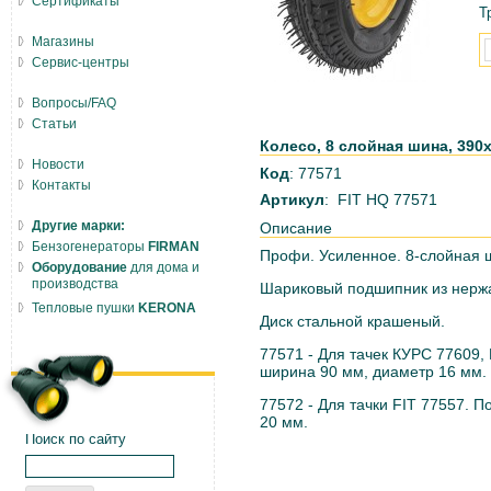
Сертификаты
Т
Магазины
Сервис-центры
Вопросы/FAQ
Статьи
Колесо, 8 слойная шина, 390х9
Новости
Код
: 77571
Контакты
Артикул
: FIT HQ 77571
Другие марки:
Описание
Бензогенераторы
FIRMAN
Профи. Усиленное. 8-слойная ш
Оборудование
для дома и
производства
Шариковый подшипник из нерж
Тепловые пушки
KERONA
Диск стальной крашеный.
77571
- Для тачек КУРС 77609,
ширина 90 мм, диаметр 16 мм.
77572 - Для тачки FIT 77557. 
20 мм.
Поиск по сайту