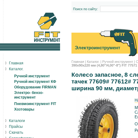
Поиск по сайту:
Электроинструмент
Главная
|
Каталог.
|
Ручной инструмент
|
С
Главная
390х90x220 мм (4,80"/4,00"-8") FIT 77571
Каталог.
Колесо запасное, 8 с
Ручной инструмент
тачек 77609# 77612# 77
Ручной инструмент КФ
Оборудование FIRMAN
ширина 90 мм, диамет
Электро- бензо-
инструмент
Н
Пневмоинструмент FIT
М
Хозтовары
С
Е
Каталоги
О
Прайсы
Р
Скачать