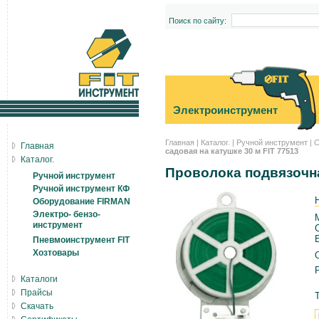
Поиск по сайту:
Электроинструмент
Главная
|
Каталог.
|
Ручной инструмент
|
С
Главная
садовая на катушке 30 м FIT 77513
Каталог.
Проволока подвязочна
Ручной инструмент
Ручной инструмент КФ
Оборудование FIRMAN
Электро- бензо-
инструмент
Пневмоинструмент FIT
Хозтовары
О
Каталоги
Прайсы
Скачать