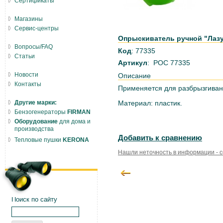
Сертификаты
Магазины
Сервис-центры
Опрыскиватель ручной "Лазур
Вопросы/FAQ
Код
: 77335
Статьи
Артикул
: РОС 77335
Новости
Описание
Контакты
Применяется для разбрызгивани
Другие марки:
Материал: пластик.
Бензогенераторы
FIRMAN
Оборудование
для дома и
производства
Добавить к сравнению
Тепловые пушки
KERONA
Нашли неточность в информации - 
Поиск по сайту