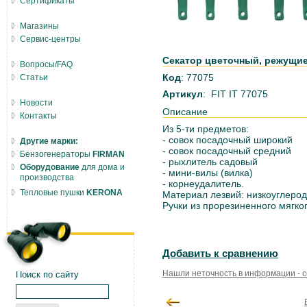
Сертификаты
Магазины
Сервис-центры
Секатор цветочный, режущие 
Вопросы/FAQ
Код
: 77075
Статьи
Артикул
: FIT IT 77075
Новости
Описание
Контакты
Из 5-ти предметов:
- совок посадочный широкий
Другие марки:
- совок посадочный средний
Бензогенераторы
FIRMAN
- рыхлитель садовый
Оборудование
для дома и
- мини-вилы (вилка)
производства
- корнеудалитель.
Тепловые пушки
KERONA
Материал лезвий: низкоуглерод
Ручки из прорезиненного мягкого
Добавить к сравнению
Нашли неточность в информации - 
Поиск по сайту