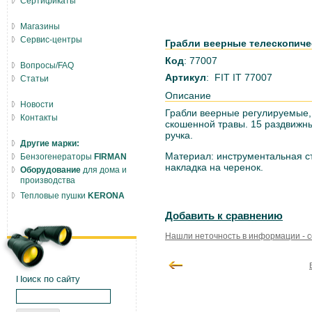
Сертификаты
Магазины
Сервис-центры
Грабли веерные телескопичес
Код
: 77007
Вопросы/FAQ
Артикул
: FIT IT 77007
Статьи
Описание
Новости
Грабли веерные регулируемые, 
Контакты
скошенной травы. 15 раздвижны
ручка.
Другие марки:
Материал: инструментальная ст
Бензогенераторы
FIRMAN
накладка на черенок.
Оборудование
для дома и
производства
Тепловые пушки
KERONA
Добавить к сравнению
Нашли неточность в информации - 
Поиск по сайту