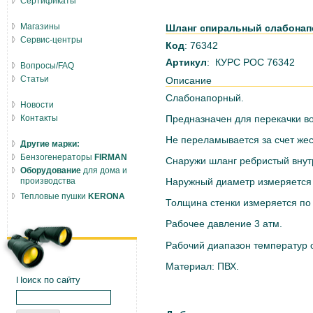
Сертификаты
Магазины
Шланг спиральный слабонапо
Сервис-центры
Код
: 76342
Артикул
: КУРС РОС 76342
Вопросы/FAQ
Статьи
Описание
Слабонапорный.
Новости
Контакты
Предназначен для перекачки в
Не переламывается за счет жес
Другие марки:
Бензогенераторы
FIRMAN
Снаружи шланг ребристый внут
Оборудование
для дома и
производства
Наружный диаметр измеряется 
Тепловые пушки
KERONA
Толщина стенки измеряется по
Рабочее давление 3 атм.
Рабочий диапазон температур о
Материал: ПВХ.
Поиск по сайту