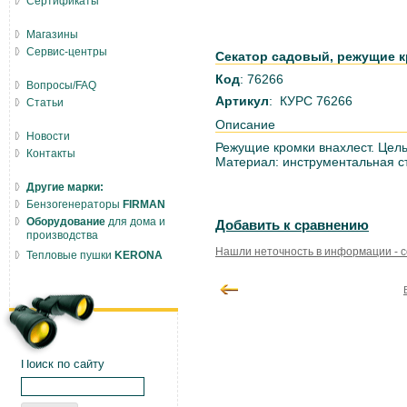
Сертификаты
Магазины
Сервис-центры
Секатор садовый, режущие к
Код
: 76266
Вопросы/FAQ
Артикул
: КУРС 76266
Статьи
Описание
Новости
Режущие кромки внахлест. Цел
Контакты
Материал: инструментальная ст
Другие марки:
Бензогенераторы
FIRMAN
Оборудование
для дома и
Добавить к сравнению
производства
Нашли неточность в информации - 
Тепловые пушки
KERONA
Поиск по сайту