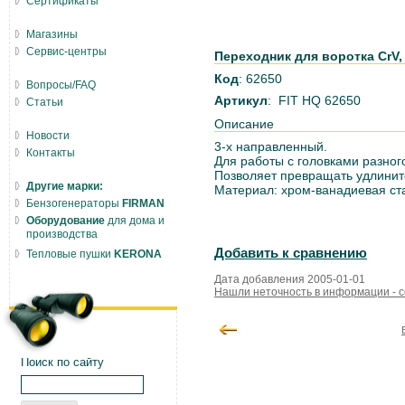
Сертификаты
Магазины
Сервис-центры
Переходник для воротка CrV, 
Код
: 62650
Вопросы/FAQ
Артикул
: FIT HQ 62650
Статьи
Описание
Новости
3-х направленный.
Контакты
Для работы с головками разног
Позволяет превращать удлинит
Другие марки:
Материал: хром-ванадиевая ст
Бензогенераторы
FIRMAN
Оборудование
для дома и
производства
Добавить к сравнению
Тепловые пушки
KERONA
Дата добавления 2005-01-01
Нашли неточность в информации - 
Поиск по сайту