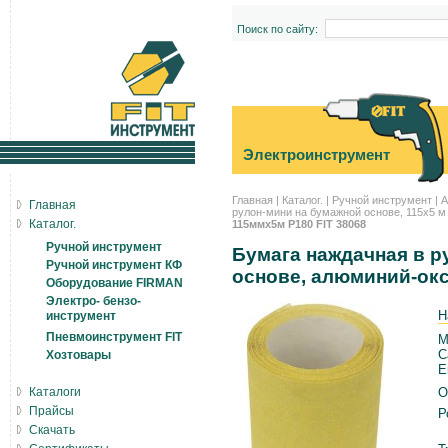
Поиск по сайту:
Электроинструмент
Главная
|
Каталог.
|
Ручной инструмент
|
А
Главная
рулон-мини на бумажной основе, 115х5 м
Каталог.
115ммх5м Р180 FIT 38068
Ручной инструмент
Бумага наждачная в р
Ручной инструмент КФ
основе, алюминий-окс
Оборудование FIRMAN
Электро- бензо-
Н
инструмент
Пневмоинструмент FIT
М
С
Хозтовары
Е
Каталоги
О
Прайсы
Р
Скачать