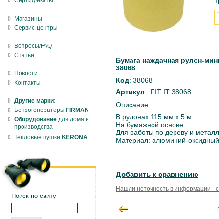
Сертификаты
Т
Магазины
Сервис-центры
Вопросы/FAQ
Статьи
Бумага наждачная рулон-мин
38068
Новости
Код
: 38068
Контакты
Артикул
: FIT IT 38068
Другие марки:
Описание
Бензогенераторы
FIRMAN
В рулонах 115 мм х 5 м.
Оборудование
для дома и
На бумажной основе.
производства
Для работы по дереву и металл
Тепловые пушки
KERONA
Материал: алюминий-оксидный
Добавить к сравнению
Нашли неточность в информации - 
Поиск по сайту