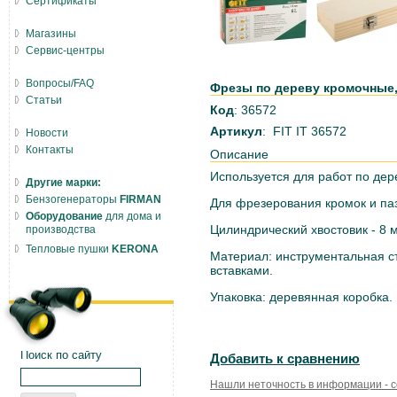
Сертификаты
Магазины
Сервис-центры
Вопросы/FAQ
Фрезы по дереву кромочные, 
Статьи
Код
: 36572
Артикул
: FIT IT 36572
Новости
Контакты
Описание
Используется для работ по дер
Другие марки:
Бензогенераторы
FIRMAN
Для фрезерования кромок и па
Оборудование
для дома и
Цилиндрический хвостовик - 8 
производства
Тепловые пушки
KERONA
Материал: инструментальная с
вставками.
Упаковка: деревянная коробка.
Поиск по сайту
Добавить к сравнению
Нашли неточность в информации - 