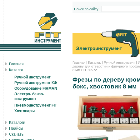
Поиск по сайту:
Электроинструмент
Главная
|
Каталог.
|
Ручной инструмент
|
У
Главная
дереву для отверстий и фигурного профи
Каталог.
8 мм FIT 36572
Ручной инструмент
Фрезы по дереву кром
Ручной инструмент КФ
бокс, хвостовик 8 мм
Оборудование FIRMAN
Электро- бензо-
инструмент
Пневмоинструмент FIT
Хозтовары
Каталоги
Прайсы
Скачать