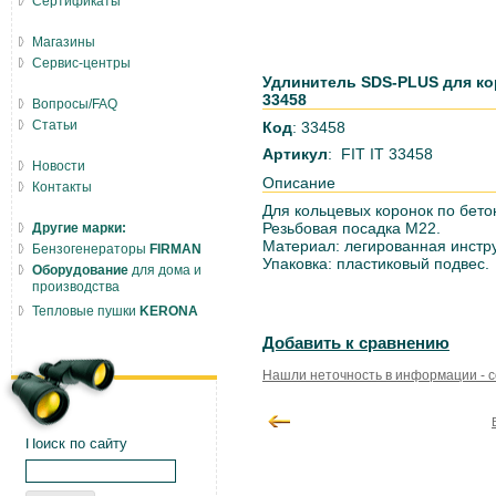
Сертификаты
Магазины
Сервис-центры
Удлинитель SDS-PLUS для ко
33458
Вопросы/FAQ
Статьи
Код
: 33458
Артикул
: FIT IT 33458
Новости
Описание
Контакты
Для кольцевых коронок по бето
Резьбовая посадка М22.
Другие марки:
Материал: легированная инстр
Бензогенераторы
FIRMAN
Упаковка: пластиковый подвес.
Оборудование
для дома и
производства
Тепловые пушки
KERONA
Добавить к сравнению
Нашли неточность в информации - 
Поиск по сайту