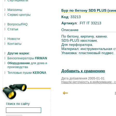
Сертификаты
Магазины
Бур по бетону SDS PLUS (сини
Сервис-центры
Код
: 33213
Артикул
: FIT IT 33213
Вопросы/FAQ
Статьи
Описание
По бетону, кирпичу, камню.
Новости
SDS-PLUS хвостовик.
Контакты
Для перфоратора.
Материал: инструментальная ст
Упаковка: пластиковый подвес.
Другие марки:
Бензогенераторы
FIRMAN
Оборудование
для дома и
производства
Добавить к сравнению
Тепловые пушки
KERONA
Дата добавления 2005-01-01
Нашли неточность в информации - 
Поиск по сайту