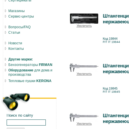
Сертификаты
Магазины
Штангенци
Сервис-центры
нержавеющи
Увеличить
Вопросы/FAQ
Статьи
Код 19844
FIT IT 19844
Новости
Контакты
Другие марки:
Бензогенераторы
FIRMAN
Штангенци
Оборудование
для дома и
нержавеющи
Увеличить
производства
Тепловые пушки
KERONA
Код 19845
FIT IT 19845
Штангенци
Поиск по сайту
нержавеющи
Увеличить