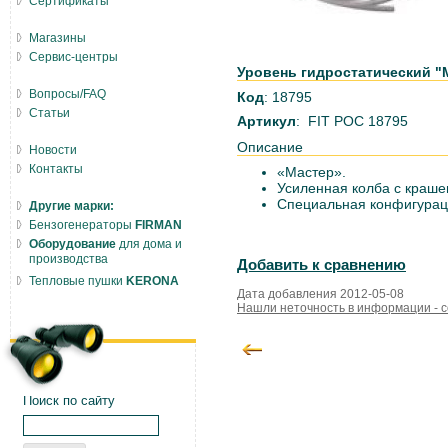
Сертификаты
Магазины
Сервис-центры
Уровень гидростатический "М
Вопросы/FAQ
Код
: 18795
Статьи
Артикул
: FIT РОС 18795
Описание
Новости
Контакты
«Мастер».
Усиленная колба с краше
Специальная конфигурац
Другие марки:
Бензогенераторы
FIRMAN
Оборудование
для дома и
производства
Добавить к сравнению
Тепловые пушки
KERONA
Дата добавления 2012-05-08
Нашли неточность в информации - 
Поиск по сайту