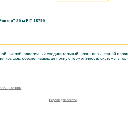
астер" 25 м FIT 18795
ной шкалой, эластичный соединительный шланг повышенной прочн
ия крышек, обеспечивающая полную герметичность системы в пол
сообщите нам
Версия для печати