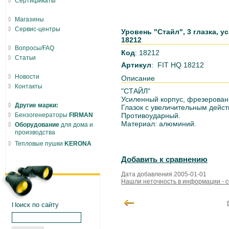
Сертификаты
Магазины
Сервис-центры
Уровень "Стайл", 3 глазка, у
18212
Вопросы/FAQ
Код
: 18212
Статьи
Артикул
: FIT HQ 18212
Новости
Описание
Контакты
"СТАЙЛ"
Усиленный корпус, фрезерованн
Другие марки:
Глазок с увеличительным дейст
Бензогенераторы
FIRMAN
Противоударный.
Материал: алюминий.
Оборудование
для дома и
производства
Тепловые пушки
KERONA
Добавить к сравнению
Дата добавления 2005-01-01
Нашли неточность в информации - 
Поиск по сайту