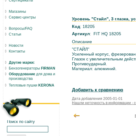
Сертификаты
Магазины
Сервис-центры
Уровень "Стайл", 3 глазка, у
Код
: 18205
Вопросы/FAQ
Артикул
: FIT HQ 18205
Статьи
Описание
Новости
"СТАЙЛ"
Контакты
Усиленный корпус, фрезерованн
Глазок с увеличительным дейст
Другие марки:
Противоударный.
Бензогенераторы
FIRMAN
Материал: алюминий.
Оборудование
для дома и
производства
Тепловые пушки
KERONA
Добавить к сравнению
Дата добавления 2005-01-01
Нашли неточность в информации - 
Поиск по сайту