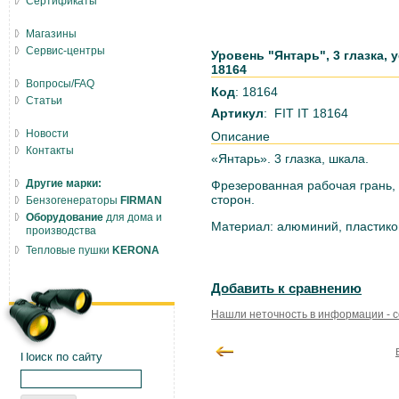
Сертификаты
Магазины
Сервис-центры
Уровень "Янтарь", 3 глазка, 
18164
Вопросы/FAQ
Код
: 18164
Статьи
Артикул
: FIT IT 18164
Новости
Описание
Контакты
«Янтарь». 3 глазка, шкала.
Другие марки:
Фрезерованная рабочая грань, 
сторон.
Бензогенераторы
FIRMAN
Оборудование
для дома и
Материал: алюминий, пластико
производства
Тепловые пушки
KERONA
Добавить к сравнению
Нашли неточность в информации - 
Поиск по сайту