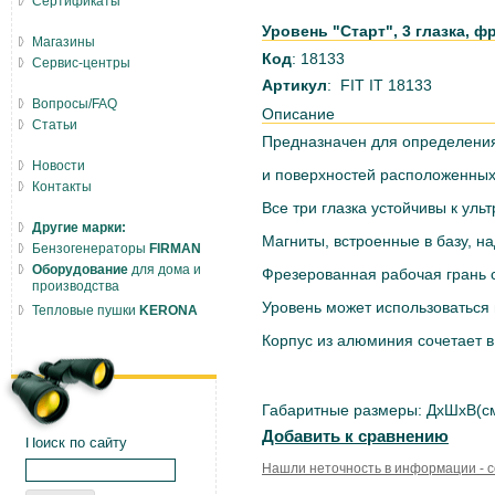
Сертификаты
Уровень "Старт", 3 глазка, фр
Магазины
Код
: 18133
Сервис-центры
Артикул
: FIT IT 18133
Вопросы/FAQ
Описание
Статьи
Предназначен для определения
Новости
и поверхностей расположенных 
Контакты
Все три глазка устойчивы к уль
Другие марки:
Магниты, встроенные в базу, н
Бензогенераторы
FIRMAN
Оборудование
для дома и
Фрезерованная рабочая грань с
производства
Уровень может использоваться 
Тепловые пушки
KERONA
Корпус из алюминия сочетает в 
Габаритные размеры: ДxШxВ(см
Добавить к сравнению
Поиск по сайту
Нашли неточность в информации - 