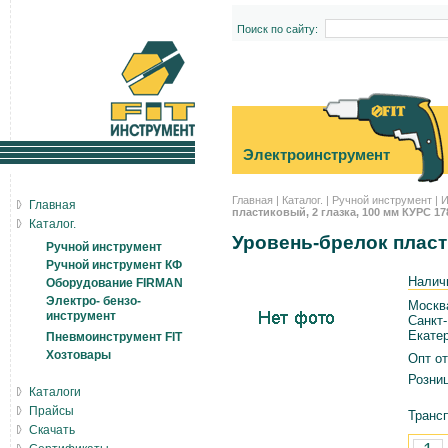
Поиск по сайту:
Электроинструмент
Главная
|
Каталог.
|
Ручной инструмент
|
И
Главная
пластиковый, 2 глазка, 100 мм КУРС 17
Каталог.
Уровень-брелок пласт
Ручной инструмент
Ручной инструмент КФ
Налич
Оборудование FIRMAN
Электро- бензо-
Москв
инструмент
Санкт-
Екатер
Пневмоинструмент FIT
Хозтовары
Опт от
Розниц
Каталоги
Прайсы
Трансп
Скачать